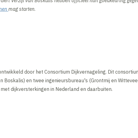
 Gert Verzijl van Boskalis hebben officieel hun goedkeuring gege
anen
mag starten
.
 ontwikkeld door het Consortium Dijkvernageling. Dit consort
n Boskalis) en twee ingenieursbureau's (Grontmij en Wittevee
 met dijkversterkingen in Nederland en daarbuiten.