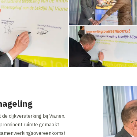
nageling
de dijkversterking bij Vianen.
 prominent ruimte gemaakt
e samenwerkingsovereenkomst