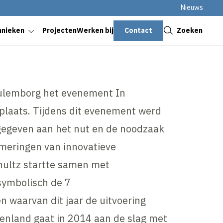
Nieuws
Sluiten
Contact
Zoeken
hnieken
Projecten
Werken bij
 Culemborg het evenement In
 plaats. Tijdens dit evenement werd
egeven aan het nut en de noodzaak
meringen van innovatieve
hultz startte samen met
 symbolisch de 7
n waarvan dit jaar de uitvoering
renland gaat in 2014 aan de slag met