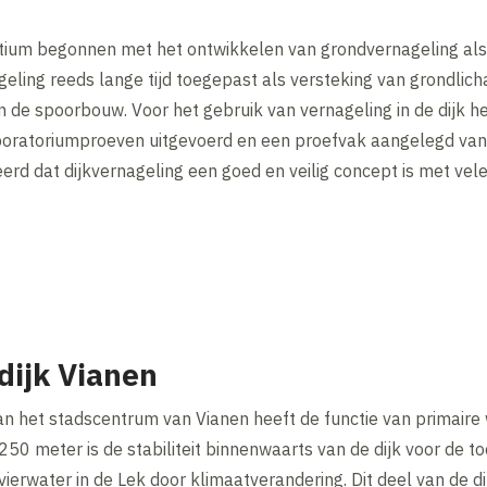
rtium begonnen met het ontwikkelen van grondvernageling als 
geling reeds lange tijd toegepast als versteking van grondlic
n de spoorbouw. Voor het gebruik van vernageling in de dijk h
oratoriumproeven uitgevoerd en een proefvak aangelegd van e
eerd dat dijkvernageling een goed en veilig concept is met vel
dijk Vianen
n het stadscentrum van Vianen heeft de functie van primaire w
50 meter is de stabiliteit binnenwaarts van de dijk voor de t
ierwater in de Lek door klimaatverandering. Dit deel van de 