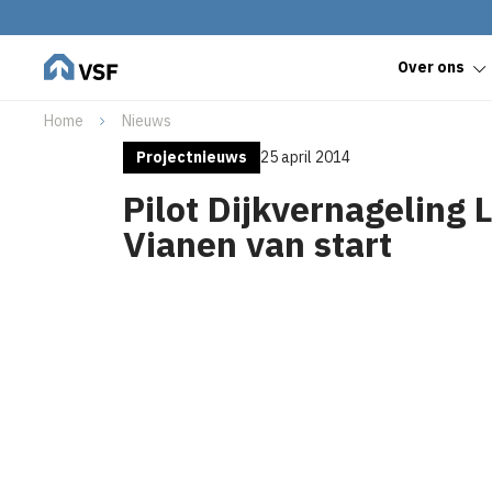
Over ons
Home
Nieuws
Projectnieuws
25 april 2014
Pilot Dijkvernageling 
Vianen van start