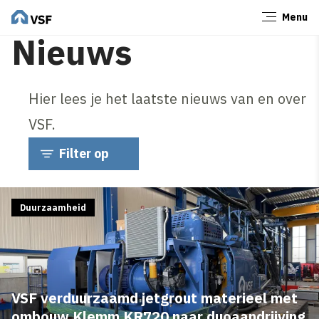
Menu
Sluiten
Nieuws
Hier lees je het laatste nieuws van en over
VSF.
Filter op
Duurzaamheid
VSF verduurzaamd jetgrout materieel met
ombouw Klemm KR720 naar duoaandrijving