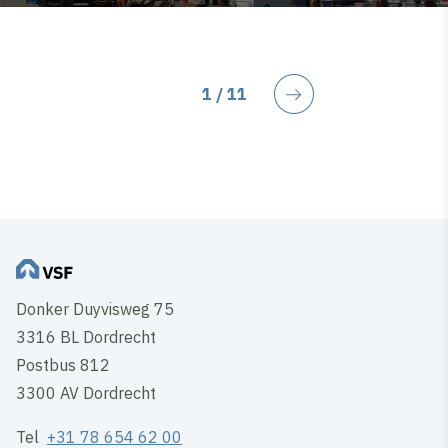
Huidige pagina
1
/ 11
Volgende
Donker Duyvisweg 75
3316 BL Dordrecht
Postbus 812
3300 AV Dordrecht
Tel
+31 78 654 62 00