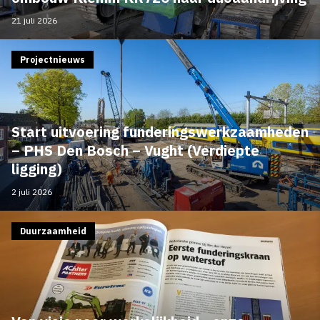
21 juli 2026
Projectnieuws
Start uitvoering funderingswerkzaamheden
– PHS Den Bosch – Vught (Verdiepte
ligging)
2 juli 2026
Duurzaamheid