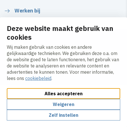
Werken bij
Deze website maakt gebruik van
cookies
Volg ons
Wij maken gebruik van cookies en andere
gelijkwaardige technieken. We gebruiken deze o.a. om
de website goed te laten functioneren, het gebruik van
LinkedIn
Instagram
Facebook
Twitter
YouTube
de website te analyseren en relevante content en
advertenties te kunnen tonen. Voor meer informatie,
lees ons
cookiebeleid
.
Alles accepteren
Cookies aanpassen
Cookie beleid
Privacy policy
Responsible disclosure
Weigeren
Zelf instellen