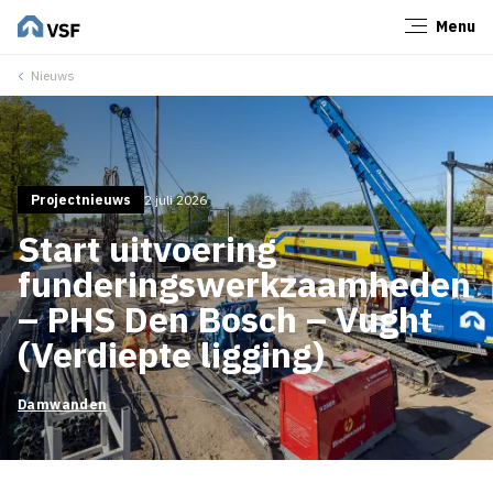
Menu
Sluiten
Nieuws
Projectnieuws
2 juli 2026
Start uitvoering
funderingswerkzaamheden
– PHS Den Bosch – Vught
(Verdiepte ligging)
Damwanden