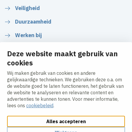
Veiligheid
Duurzaamheid
Werken bij
Deze website maakt gebruik van
cookies
Volg ons
Wij maken gebruik van cookies en andere
gelijkwaardige technieken. We gebruiken deze o.a. om
de website goed te laten functioneren, het gebruik van
LinkedIn
Instagram
Facebook
Twitter
YouTube
de website te analyseren en relevante content en
advertenties te kunnen tonen. Voor meer informatie,
lees ons
cookiebeleid
.
Alles accepteren
Cookies aanpassen
Cookie beleid
Privacy policy
Responsible disclosure