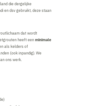
land die dergelijke
di en dsv gebruikt, deze staan
groutlichaam dat wordt
Jetgrouten heeft een
minimale
n als kelders of
anden (ook inpandig). We
 van ons werk.
de)