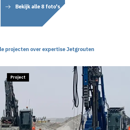
Bekijk alle 8 foto's
le projecten over expertise Jetgrouten
Project