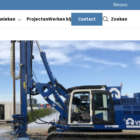
Nieuws
Sluiten
Contact
Zoeken
hnieken
Projecten
Werken bij