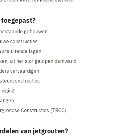
n toegepast?
n bestaande gebouwen
uwe constructies
 afsluitende lagen
en, uit het slot gelopen damwand
lders vervaardigen
steunconstructies
iniging
gangen
ergrondse Constructies (TROC)
ordelen van jetgrouten?