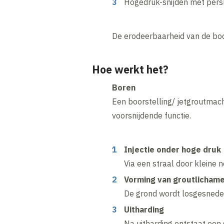
Hogedruk-snijden met pers
De erodeerbaarheid van de bod
Hoe werkt het?
Boren
Een boorstelling/ jetgroutmach
voorsnijdende functie.
Injectie onder hoge druk
Via een straal door kleine 
Vorming van groutlicham
De grond wordt losgesnede
Uitharding
Na uitharding ontstaat ee