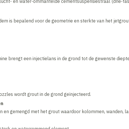
lucht- en water-ommantelde cementsuspensiestraal (drie-f
em is bepalend voor de geometrie en sterkte van het jetgrou
ine brengt een injectielans in de grond tot de gewenste diepte
nozzles wordt grout in de grond geïnjecteerd.
en
n en gemengd met het grout waardoor kolommen, wanden, lam
n sterk en waterremmend element.