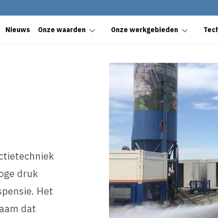
Nieuws
Onze waarden
Onze werkgebieden
Tec
ctietechniek
oge druk
pensie. Het
haam dat