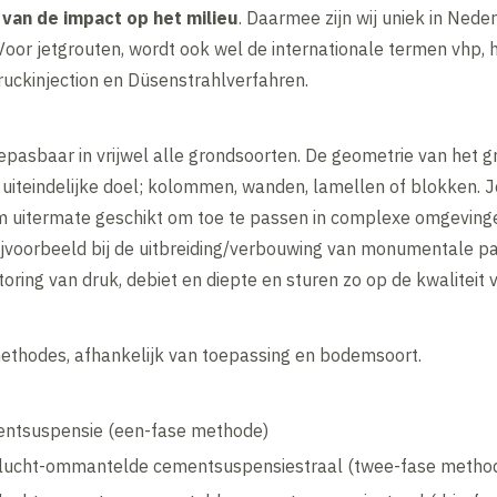
 van de impact op het milieu
. Daarmee zijn wij uniek in Neder
oor jetgrouten, wordt ook wel de internationale termen vhp, h
ruckinjection en Düsenstrahlverfahren.
 toepasbaar in vrijwel alle grondsoorten. De geometrie van het 
 uiteindelijke doel; kolommen, wanden, lamellen of blokken. 
m uitermate geschikt om toe te passen in complexe omgevinge
bijvoorbeeld bij de uitbreiding/verbouwing van monumentale p
ring van druk, debiet en diepte en sturen zo op de kwaliteit
methodes, afhankelijk van toepassing en bodemsoort.
entsuspensie (een-fase methode)
slucht-ommantelde cementsuspensiestraal (twee-fase metho