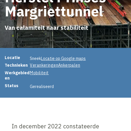
Margriettunnel
Van calamiteit naar stabiliteit
Projectinformatie
Locatie
Sneek
Locatie op Google maps
Technieken
Verankeringen
Ankerpalen
Werkgebied
Mobiliteit
en
Status
Gerealiseerd
In december 2022 constateerde