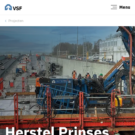
Menu
Sluiten
Projecten
Herstel Prinses