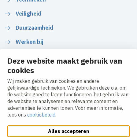
Veiligheid
Duurzaamheid
Werken bij
Deze website maakt gebruik van
cookies
Volg ons
Wij maken gebruik van cookies en andere
gelijkwaardige technieken. We gebruiken deze o.a. om
de website goed te laten functioneren, het gebruik van
LinkedIn
Instagram
Facebook
Twitter
YouTube
de website te analyseren en relevante content en
advertenties te kunnen tonen. Voor meer informatie,
lees ons
cookiebeleid
.
Alles accepteren
Cookies aanpassen
Cookie beleid
Privacy policy