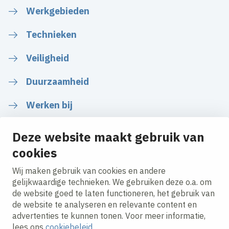
Werkgebieden
Technieken
Veiligheid
Duurzaamheid
Werken bij
Deze website maakt gebruik van
cookies
Volg ons
Wij maken gebruik van cookies en andere
gelijkwaardige technieken. We gebruiken deze o.a. om
de website goed te laten functioneren, het gebruik van
LinkedIn
Instagram
Facebook
Twitter
YouTube
de website te analyseren en relevante content en
advertenties te kunnen tonen. Voor meer informatie,
lees ons
cookiebeleid
.