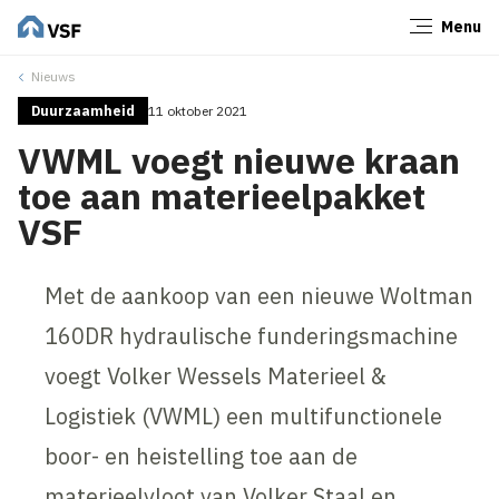
Menu
Sluiten
Nieuws
Duurzaamheid
11 oktober 2021
VWML voegt nieuwe kraan
toe aan materieelpakket
VSF
Met de aankoop van een nieuwe Woltman
160DR hydraulische funderingsmachine
voegt Volker Wessels Materieel &
Logistiek (VWML) een multifunctionele
boor- en heistelling toe aan de
materieelvloot van Volker Staal en