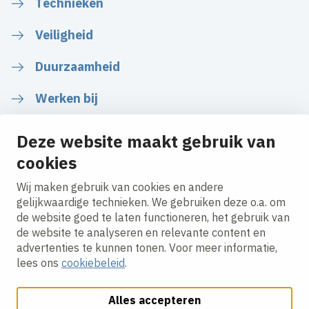
Technieken
Veiligheid
Duurzaamheid
Werken bij
Deze website maakt gebruik van
cookies
Volg ons
Wij maken gebruik van cookies en andere
gelijkwaardige technieken. We gebruiken deze o.a. om
de website goed te laten functioneren, het gebruik van
LinkedIn
Instagram
Facebook
Twitter
YouTube
de website te analyseren en relevante content en
advertenties te kunnen tonen. Voor meer informatie,
lees ons
cookiebeleid
.
Alles accepteren
Cookies aanpassen
Cookie beleid
Privacy policy