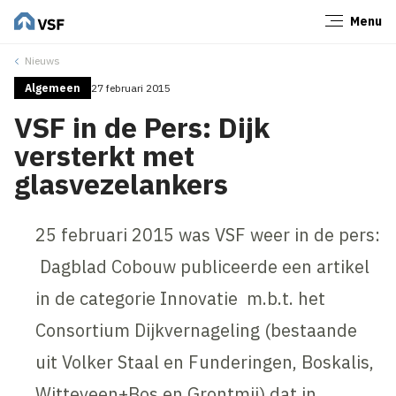
Menu
Sluiten
Nieuws
Algemeen
27 februari 2015
VSF in de Pers: Dijk
versterkt met
glasvezelankers
25 februari 2015 was VSF weer in de pers:
Dagblad Cobouw publiceerde een artikel
in de categorie Innovatie m.b.t. het
Consortium Dijkvernageling (bestaande
uit Volker Staal en Funderingen, Boskalis,
Witteveen+Bos en Grontmij) dat in