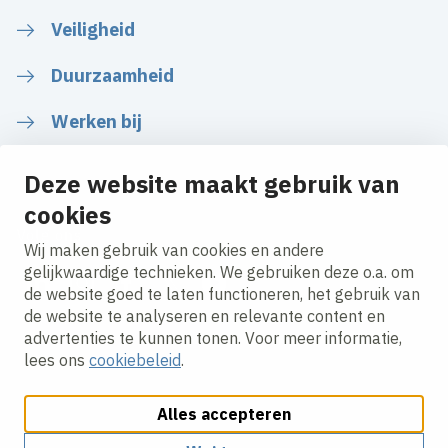
Veiligheid
Duurzaamheid
Werken bij
Deze website maakt gebruik van
cookies
Volg ons
Wij maken gebruik van cookies en andere
gelijkwaardige technieken. We gebruiken deze o.a. om
de website goed te laten functioneren, het gebruik van
LinkedIn
Instagram
Facebook
Twitter
YouTube
de website te analyseren en relevante content en
advertenties te kunnen tonen. Voor meer informatie,
lees ons
cookiebeleid
.
Alles accepteren
Cookies aanpassen
Cookie beleid
Privacy policy
Responsible disclosure