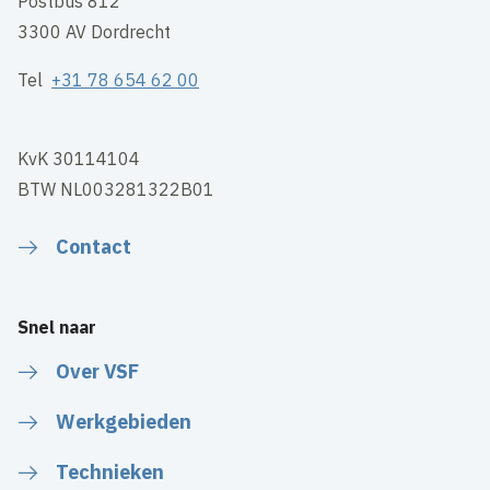
Postbus 812
3300 AV Dordrecht
Tel
+31 78 654 62 00
KvK 30114104
BTW NL003281322B01
Contact
Snel naar
Over VSF
Werkgebieden
Technieken