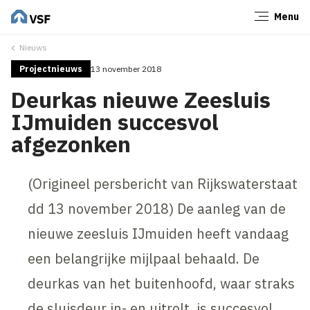
Menu
Sluiten
Nieuws
Projectnieuws
13 november 2018
Deurkas nieuwe Zeesluis
IJmuiden succesvol
afgezonken
(Origineel persbericht van Rijkswaterstaat
dd 13 november 2018) De aanleg van de
nieuwe zeesluis IJmuiden heeft vandaag
een belangrijke mijlpaal behaald. De
deurkas van het buitenhoofd, waar straks
de sluisdeur in- en uitrolt, is succesvol