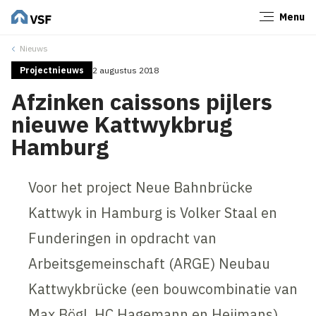
Menu
Sluiten
Nieuws
Projectnieuws
2 augustus 2018
Afzinken caissons pijlers
nieuwe Kattwykbrug
Hamburg
Voor het project Neue Bahnbrücke
Kattwyk in Hamburg is Volker Staal en
Funderingen in opdracht van
Arbeitsgemeinschaft (ARGE) Neubau
Kattwykbrücke (een bouwcombinatie van
Max Bögl, HC Hagemann en Heijmans)