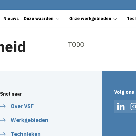
Nieuws
Onze waarden
Onze werkgebieden
Tec
heid
TODO
Volg ons
Snel naar
Over VSF
Linked
Werkgebieden
Technieken