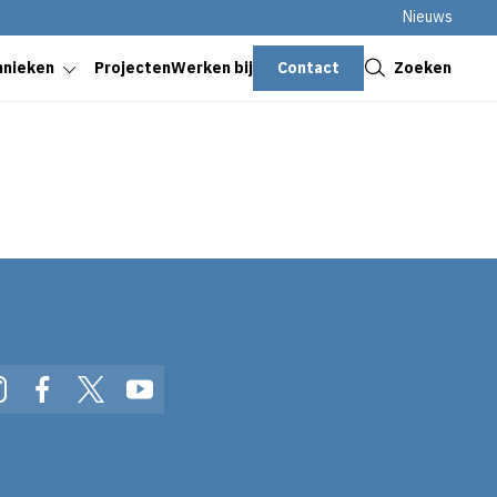
Nieuws
Sluiten
Contact
Zoeken
hnieken
Projecten
Werken bij
In
Instagram
Facebook
Twitter
YouTube